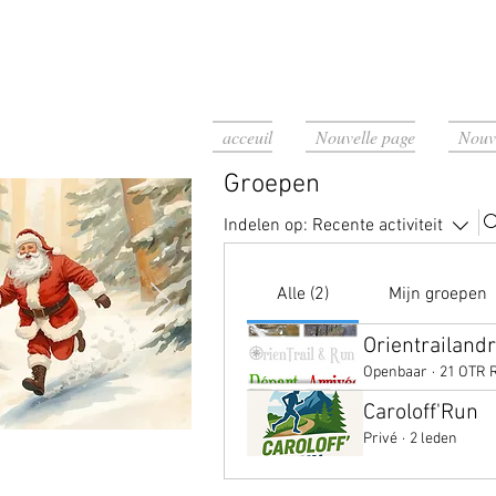
acceuil
Nouvelle page
Nouv
Groepen
Indelen op:
Recente activiteit
Alle (2)
Mijn groepen
Orientrailand
Openbaar
·
21 OTR 
Caroloff'Run
Privé
·
2 leden