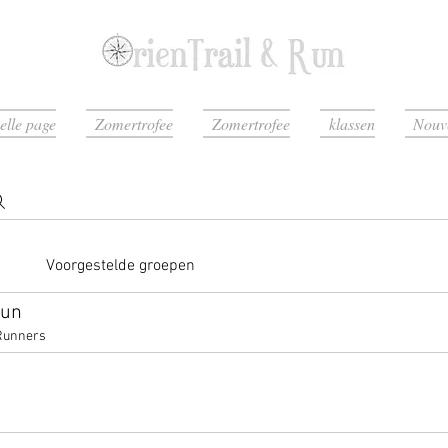
elle page
Zomertrofee
Zomertrofee
klassen
Nouve
Voorgestelde groepen
run
Runners