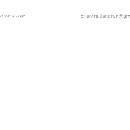
orientraillandrun@gm
akt met
Wix.com