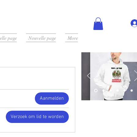
lle page
Nouvelle page
More
Aanmelden
Verzoek om lid te worden