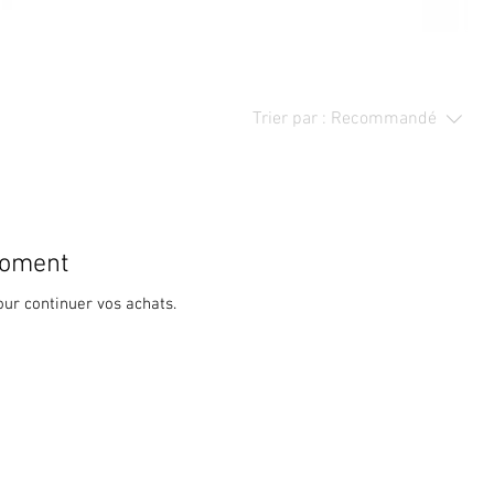
Trier par :
Recommandé
moment
our continuer vos achats.