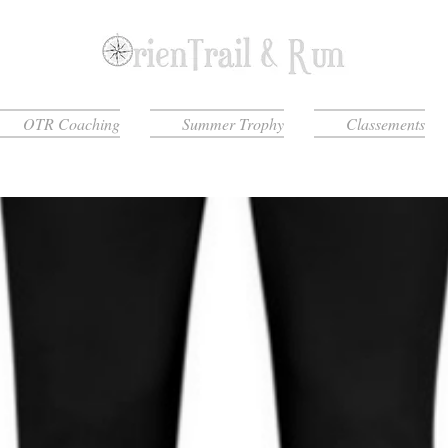
OTR Coaching
Summer Trophy
Classements