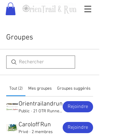
Groupes
Tout (2)
Mes groupes
Groupes suggérés
Orientrailandrun
Rejoindre
Public
·
21 OTR Runners
Caroloff'Run
Rejoindre
Privé
·
2 membres